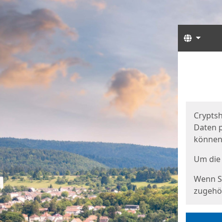
Sprach
Start
Starts
Cryptsh
Daten p
können
Um die 
Wenn Si
zugehör